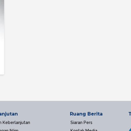
anjutan
Ruang Berita
n Keberlanjutan
Siaran Pers
ngan Iklim
Kontak Media