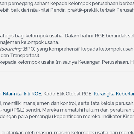
n pemegang saham kepada kelompok perusahaan berbasis su
 baik dari nilai-nilai Pendiri, praktik-praktik terbaik Peru
tegis bagi kelompok usaha. Dalam hal ini, RGE bertindak 
anajemen kelompok usaha.
tsourcing
(BPO) yang komprehensif kepada kelompok usaha 
dan Transportasi).
l kepada kelompok usaha (misalnya Keuangan Perusahaan, 
an
Nilai-nilai Inti RGE
, Kode Etik Global RGE,
Kerangka Keberla
i, memiliki manajemen dan kontrol, serta tata kelola perus
rugi (P&L) sendiri. Mereka mematuhi hukum dan peraturan s
i dengan para pemangku kepentingan mereka. Indikator Kiner
t dijalankan oleh masing-masing kelompok usaha dan mereka 