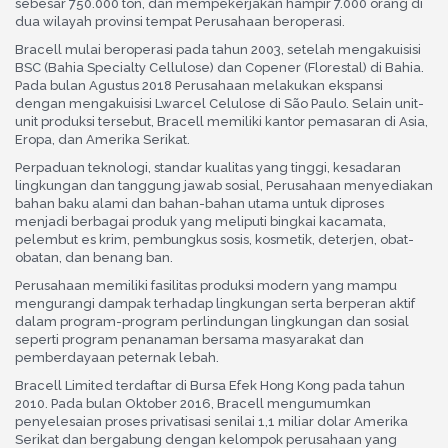
sebesar 750.000 ton, dan mempekerjakan hampir 7.000 orang di
dua wilayah provinsi tempat Perusahaan beroperasi.
Bracell mulai beroperasi pada tahun 2003, setelah mengakuisisi
BSC (Bahia Specialty Cellulose) dan Copener (Florestal) di Bahia.
Pada bulan Agustus 2018 Perusahaan melakukan ekspansi
dengan mengakuisisi Lwarcel Celulose di São Paulo. Selain unit-
unit produksi tersebut, Bracell memiliki kantor pemasaran di Asia,
Eropa, dan Amerika Serikat.
Perpaduan teknologi, standar kualitas yang tinggi, kesadaran
lingkungan dan tanggung jawab sosial, Perusahaan menyediakan
bahan baku alami dan bahan-bahan utama untuk diproses
menjadi berbagai produk yang meliputi bingkai kacamata,
pelembut es krim, pembungkus sosis, kosmetik, deterjen, obat-
obatan, dan benang ban.
Perusahaan memiliki fasilitas produksi modern yang mampu
mengurangi dampak terhadap lingkungan serta berperan aktif
dalam program-program perlindungan lingkungan dan sosial
seperti program penanaman bersama masyarakat dan
pemberdayaan peternak lebah.
Bracell Limited terdaftar di Bursa Efek Hong Kong pada tahun
2010. Pada bulan Oktober 2016, Bracell mengumumkan
penyelesaian proses privatisasi senilai 1,1 miliar dolar Amerika
Serikat dan bergabung dengan kelompok perusahaan yang