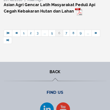
Asian Agri Gencar Latih Masyarakat Peduli Api
Cegah Kebakaran Hutan dan Lahan
1
2
3
...
5
6
7
8
9
...
BACK
FIND US