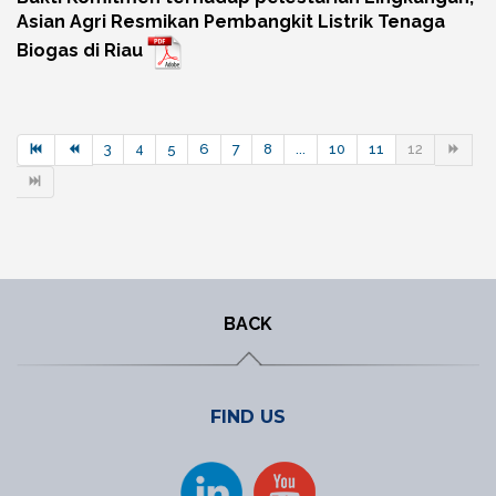
Asian Agri Resmikan Pembangkit Listrik Tenaga
Biogas di Riau
3
4
5
6
7
8
...
10
11
12
BACK
FIND US