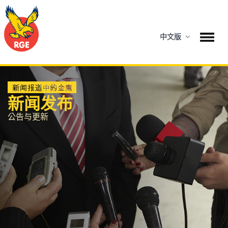
中文版
新闻发布
公告与更新