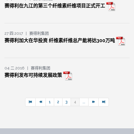
赛得利在九江的第三个纤维素纤维项目正式开工
27 四 2017 | 赛得利集团
赛得利加大在华投资 纤维素纤维总产能将达300万吨
04 二 2016 | 赛得利集团
赛得利发布可持续发展政策
1
2
3
4
...