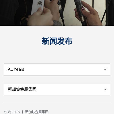
新闻发布
All Years
新加坡金鹰集团
11 六 2026 | 新加坡金鹰集团