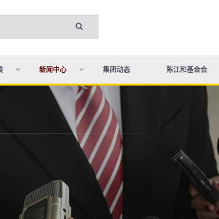
展
新闻中心
集团动态
陈江和基金会