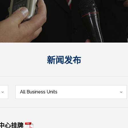
新闻发布
All Business Units
个中心挂牌