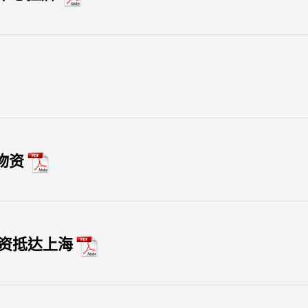
物资
物资抵达上海