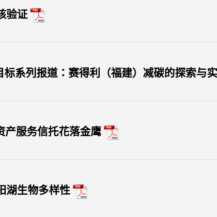
核验证
”目标系列报道：赛得利（福建）减碳的探索与
碳资产服务信托花落金鹰
阳湖生物多样性