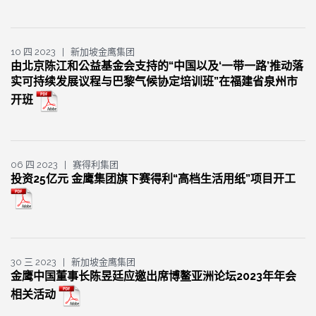
10 四 2023 | 新加坡金鹰集团
由北京陈江和公益基金会支持的“中国以及‘一带一路’推动落
实可持续发展议程与巴黎气候协定培训班”在福建省泉州市
开班
06 四 2023 | 赛得利集团
投资25亿元 金鹰集团旗下赛得利“高档生活用纸”项目开工
30 三 2023 | 新加坡金鹰集团
金鹰中国董事长陈昱廷应邀出席博鳌亚洲论坛2023年年会
相关活动