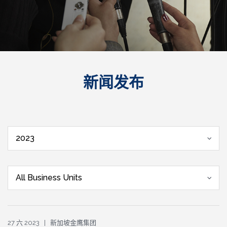
新闻发布
2023
All Business Units
27 六 2023 | 新加坡金鹰集团