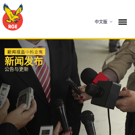
中文版
新闻发布
公告与更新