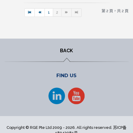
第 2 頁，共 2 頁
1
2
BACK
FIND US
Copyright © RGE Pte Ltd 2009 - 2026. All rights reserved.
苏ICP备
18043985号