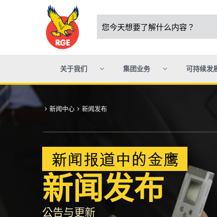
关于我们
集团业务
可持续发
新闻中心
新闻发布
新闻发布
公告与更新