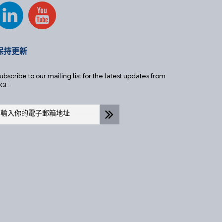
保持更新
ubscribe to our mailing list for the latest updates from
GE.