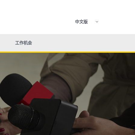
中文版
工作机会