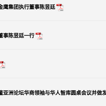
金鹰集团执行董事陈昱廷
董事陈昱廷一行
鳌亚洲论坛华商领袖与华人智库圆桌会议并做