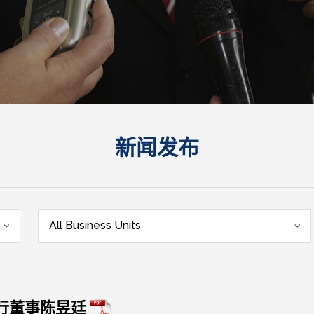
新闻发布
All Business Units
行董事陈昱廷