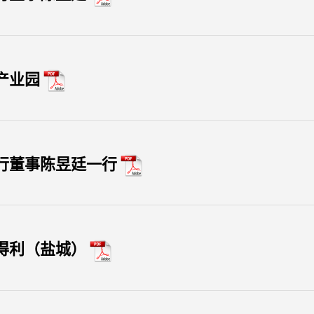
产业园
行董事陈昱廷一行
得利（盐城）